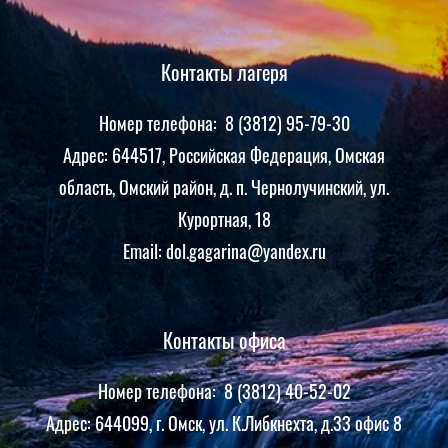
Контакты лагеря
Номер телефона: 8 (3812) 95-79-30
Адрес: 644517, Российская Федерация, Омская
область, Омский район, д. п. Чернолучинский, ул.
Курортная, 18
Email: dol.gagarina@yandex.ru
Контакты офиса
Номер телефона: 8 (3812) 40-52-02
Адрес: 644099, г. Омск, ул. К.Либкнехта, д.33 офис 8