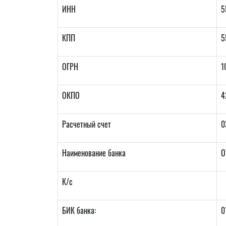
ИНН
5
КПП
5
ОГРН
1
ОКПО
4
Расчетный счет
0
Наименование банка
О
К/с
БИК банка:
0