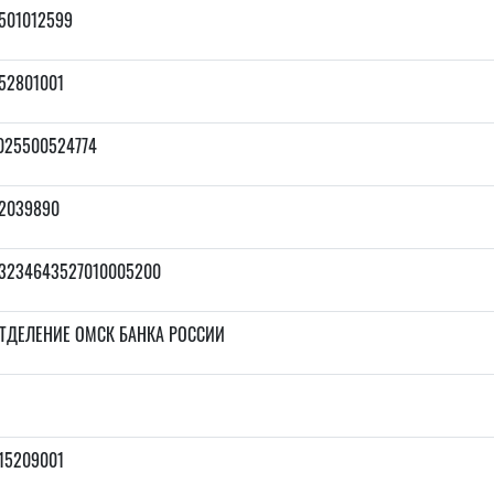
501012599
52801001
025500524774
2039890
3234643527010005200
ТДЕЛЕНИЕ ОМСК БАНКА РОССИИ
15209001