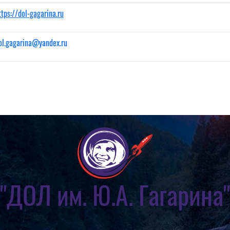
ttps://
dol-gagarina.ru
ol.gagarina@yandex.ru
"ДОЛ им. Ю.А. Гагарина"